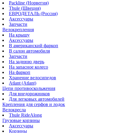
Packline (Норвегия)
Thule (Швеция)
ЕВРОДЕТАЛЬ (Россия)
Аксессуары
Запчасти
Велокрепления
На крышу
Аксессуары
В американский фаркоп
В салон автомобиля
Запчасти
На заднюю дверь
На запасное колесо
На фаркоп
Хранение велосипедов
Atlant (Atlant)
Цепи противоскольжения
Для внедорожников
Для легковых автомобилей
Крепления для серфов и лодок
Велокресла
Thule RideAlong
Грузовые корзины
Аксессуары
Корзины