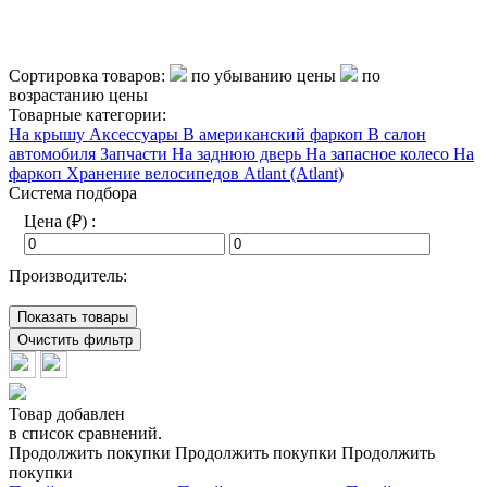
Сортировка товаров:
по убыванию цены
по
возрастанию цены
Товарные категории:
На крышу
Аксессуары
В американский фаркоп
В салон
автомобиля
Запчасти
На заднюю дверь
На запасное колесо
На
фаркоп
Хранение велосипедов
Atlant (Atlant)
Система подбора
Цена (₽) :
Производитель:
Показать товары
Очистить фильтр
Товар добавлен
в список сравнений.
Продолжить покупки
Продолжить покупки
Продолжить
покупки