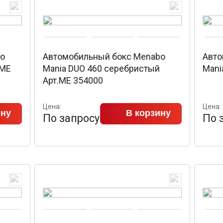
bo
Автомобильный бокс Menabo
Авто
.ME
Mania DUO 460 серебристый
Mani
Арт.ME 354000
Цена:
Цена:
ину
В корзину
По запросу
По 