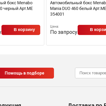
ый бокс Menabo
Автомобильный бокс Mena
60 черный Арт.ME
Mania DUO 460 белый Арт.M
354001
Цена:
В корзину
В корз
у
По запросу
Помощь в подборе
одукция
Доставка по 