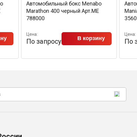
bo
Автомобильный бокс Menabo
Авто
E
Marathon 400 черный Арт.ME
Mani
788000
3560
Цена:
Цена:
ину
В корзину
По запросу
По 
России