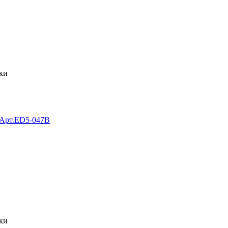
ки
 Арт.ED5-047B
ки