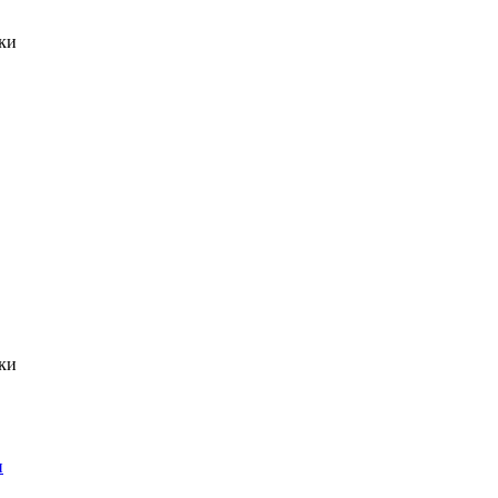
ки
ки
н