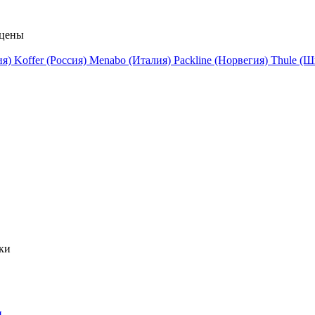
 цены
ия)
Koffer (Россия)
Menabo (Италия)
Packline (Норвегия)
Thule (
ки
н