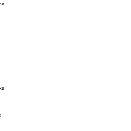
ки
ки
н