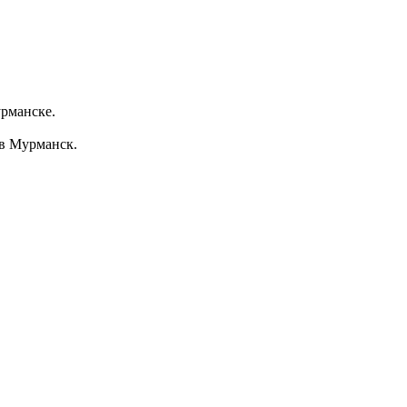
урманске.
 в Мурманск.