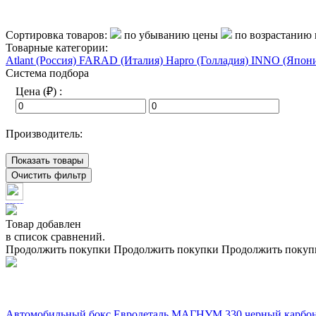
Сортировка товаров:
по убыванию цены
по возрастанию
Товарные категории:
Atlant (Россия)
FARAD (Италия)
Hapro (Голладия)
INNO (Япон
Система подбора
Цена (₽) :
Производитель:
Показать товары
Очистить фильтр
Товар добавлен
в список сравнений.
Продолжить покупки
Продолжить покупки
Продолжить покуп
Автомобильный бокс Евродеталь МАГНУМ 330 черный карбо