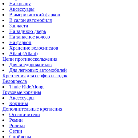
На крышу
Аксессуары
В американский фаркоп
В салон автомобиля
Запчасти
На заднюю дверь
На запасное колесо
На фаркоп
Хранение велосипедов
Atlant (Atlant)
Цепи противоскольжения
Для внедорожников
Для легковых автомобилей
Крепления для серфов и лодок
Велокресла
Thule RideAlong
Грузовые корзины
Аксессуары
Корзины
Дополнительные крепления
Ограничители
Ремни
Ролики
Сетки
Спойлеры