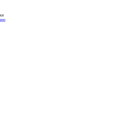
ки
нию
линги