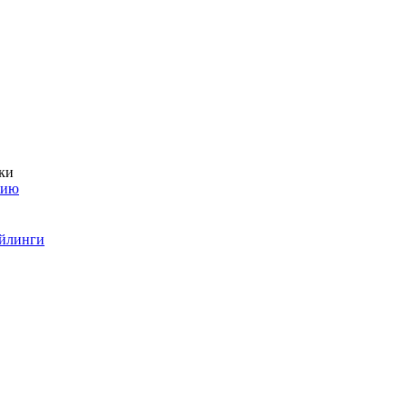
ки
нию
ейлинги