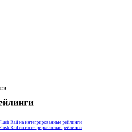
нги
рейлинги