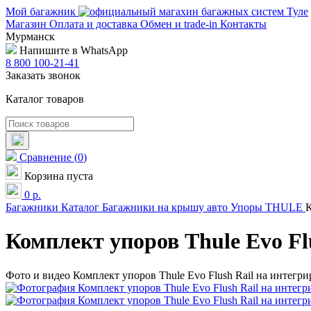
Мой багажник
Магазин
Оплата и доставка
Обмен и trade-in
Контакты
Мурманск
Напишите в WhatsApp
8 800 100-21-41
Заказать звонок
Каталог товаров
Сравнение
(
0
)
Корзина пуста
0
р.
Багажники
Каталог
Багажники на крышу авто
Упоры
THULE
К
Комплект упоров Thule Evo Fl
Фото и видео Комплект упоров Thule Evo Flush Rail на интегр