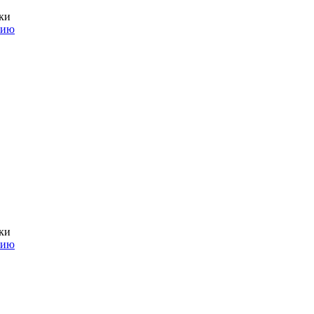
ки
нию
ки
нию